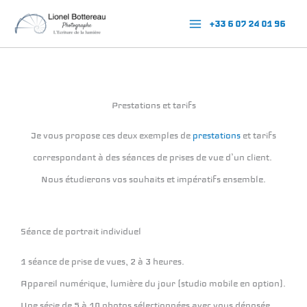
Aller
+33 6 07 24 01 96
au
contenu
Prestations et tarifs
Je vous propose ces deux exemples de
prestations
et tarifs
correspondant à des séances de prises de vue d’un client.
Nous étudierons vos souhaits et impératifs ensemble.
Séance de portrait individuel
1
séance de prise de vues, 2 à 3 heures.
Appareil numérique, lumière du jour (studio mobile en option).
Une série de 5 à 10 photos sélectionnées avec vous déposée 