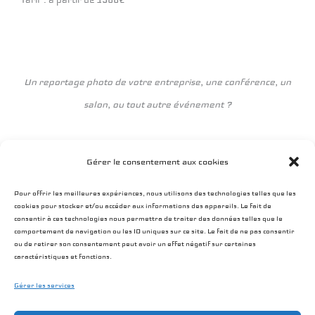
Tarif : à partir de 1300€
Un reportage photo de votre entreprise, une conférence, un
salon, ou tout autre événement ?
N’hésitez pas à
me contacter
pour un devis « reportage »
Gérer le consentement aux cookies
personnalisé.
Pour offrir les meilleures expériences, nous utilisons des technologies telles que les
cookies pour stocker et/ou accéder aux informations des appareils. Le fait de
consentir à ces technologies nous permettra de traiter des données telles que le
comportement de navigation ou les ID uniques sur ce site. Le fait de ne pas consentir
ou de retirer son consentement peut avoir un effet négatif sur certaines
caractéristiques et fonctions.
Contact
Exemples de prestations
Mentions légales
Gérer les services
Conditions générales
Politique de cookies (UE)