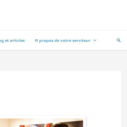
Rech
og et articles
A propos de votre serviteur