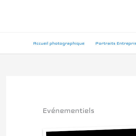
Aller
au
contenu
Accueil photographique
Portraits Entrepri
Evénementiels