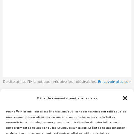
Ce site utilise Akismet pour réduire les indésirables.
En savoir plus sur
la façon dont les données de vos commentaires sont traitées
.
Gérer le consentement aux cookies
Pour offrir les meilleures expériences, nous utilisons des technologies telles que les
cookies pour stocker et/ou accéder aux informations des appareils. Le fait de
consentir à ces technologies nous permettra de traiter des données telles que le
comportement de navigation ou les ID uniques sur ce site. Le fait de ne pas consentir
ou de retirer son consentement peut avoir un effet négatif sur certaines