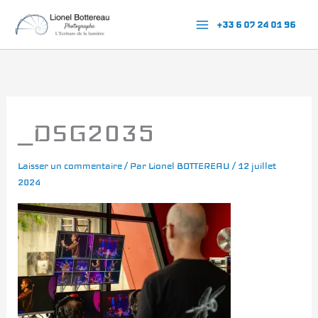
Aller
+33 6 07 24 01 96
au
contenu
_DSG2035
Laisser un commentaire
/ Par
Lionel BOTTEREAU
/
12 juillet
2024