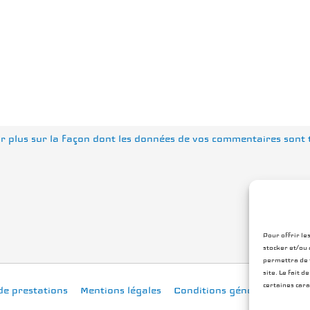
r plus sur la façon dont les données de vos commentaires sont 
Pour offrir le
stocker et/ou 
permettra de t
site. Le fait 
certaines cara
de prestations
Mentions légales
Conditions générales
Poli