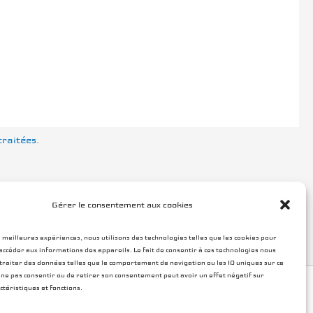
traitées
.
Gérer le consentement aux cookies
s meilleures expériences, nous utilisons des technologies telles que les cookies pour
accéder aux informations des appareils. Le fait de consentir à ces technologies nous
raiter des données telles que le comportement de navigation ou les ID uniques sur ce
de ne pas consentir ou de retirer son consentement peut avoir un effet négatif sur
ctéristiques et fonctions.
tique de cookies (UE)