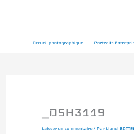
Aller
au
contenu
Accueil photographique
Portraits Entrepri
_DSH3119
Laisser un commentaire
/ Par
Lionel BOTT