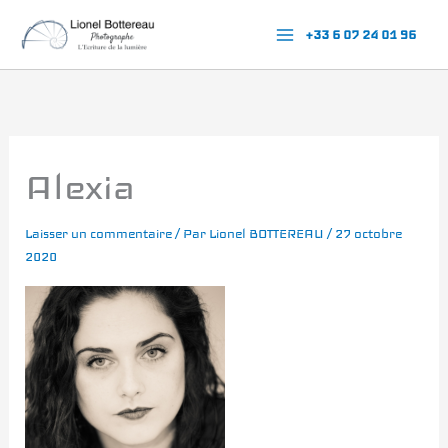
Aller
+33 6 07 24 01 96
au
contenu
Alexia
Laisser un commentaire
/ Par
Lionel BOTTEREAU
/
27 octobre
2020