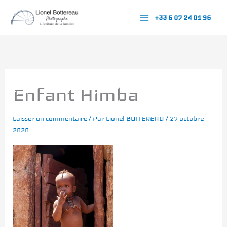
Aller
+33 6 07 24 01 96
au
contenu
Enfant Himba
Laisser un commentaire
/ Par
Lionel BOTTEREAU
/
27 octobre
2020