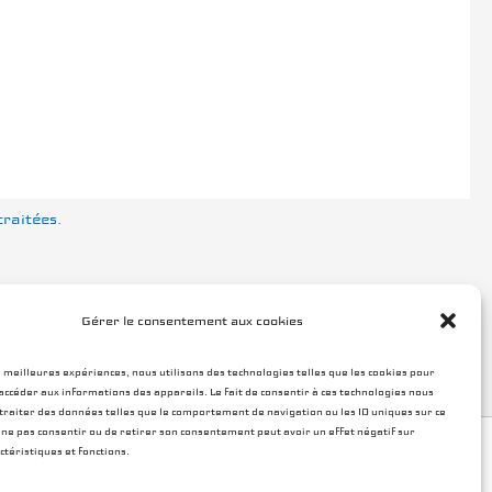
traitées
.
Gérer le consentement aux cookies
s meilleures expériences, nous utilisons des technologies telles que les cookies pour
accéder aux informations des appareils. Le fait de consentir à ces technologies nous
raiter des données telles que le comportement de navigation ou les ID uniques sur ce
de ne pas consentir ou de retirer son consentement peut avoir un effet négatif sur
ctéristiques et fonctions.
tique de cookies (UE)