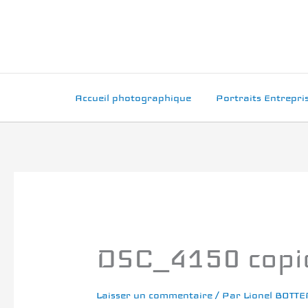
Aller
au
contenu
Accueil photographique
Portraits Entrepri
DSC_4150 copi
Laisser un commentaire
/ Par
Lionel BOTT