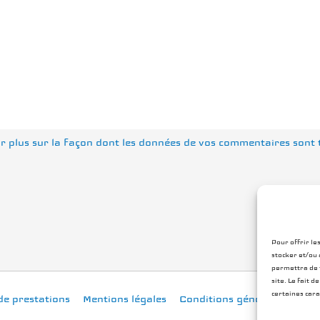
r plus sur la façon dont les données de vos commentaires sont 
Pour offrir le
stocker et/ou 
permettra de t
site. Le fait 
certaines cara
de prestations
Mentions légales
Conditions générales
Poli