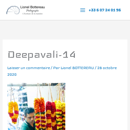
Aller
+33 6 07 24 01 96
au
contenu
Deepavali-14
Laisser un commentaire
/ Par
Lionel BOTTEREAU
/
28 octobre
2020