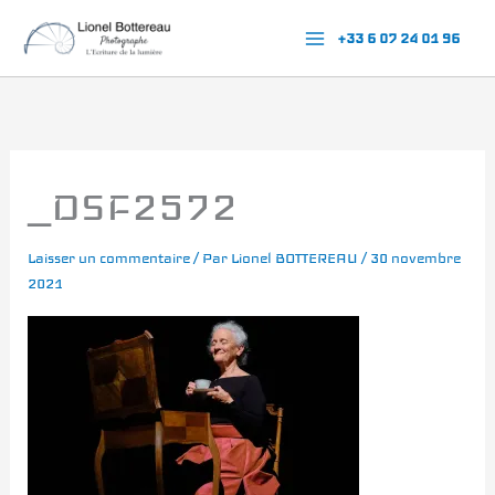
Aller
+33 6 07 24 01 96
au
contenu
_DSF2572
Laisser un commentaire
/ Par
Lionel BOTTEREAU
/
30 novembre
2021