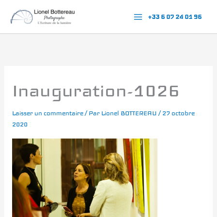
Aller
+33 6 07 24 01 96
au
contenu
Inauguration-1026
Laisser un commentaire
/ Par
Lionel BOTTEREAU
/
27 octobre
2020