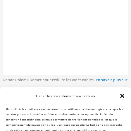
Ce site utilise Akismet pour réduire les indésirables.
En savoir plus sur
la façon dont les données de vos commentaires sont traitées
.
Gérer le consentement aux cookies
Pour offrir les meilleures expériences, nous utilisons des technologies telles que les
cookies pour stocker et/ou accéder aux informations des appareils. Le fait de
consentir à ces technologies nous permettra de traiter des données telles que le
comportement de navigation ou les ID uniques sur ce site. Le fait de ne pas consentir
ou de retirer son consentement peut avoir un effet négatif sur certaines