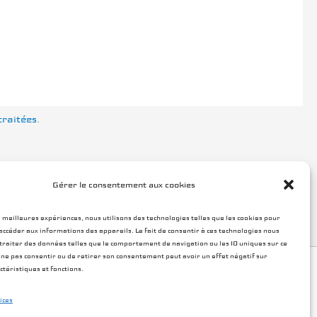
traitées
.
Gérer le consentement aux cookies
s meilleures expériences, nous utilisons des technologies telles que les cookies pour
accéder aux informations des appareils. Le fait de consentir à ces technologies nous
raiter des données telles que le comportement de navigation ou les ID uniques sur ce
de ne pas consentir ou de retirer son consentement peut avoir un effet négatif sur
ctéristiques et fonctions.
tique de cookies (UE)
ices