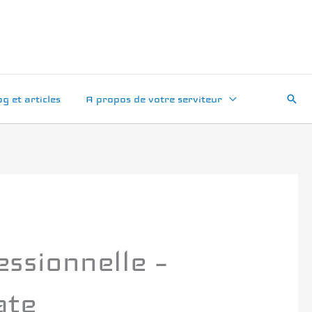
Rech
og et articles
A propos de votre serviteur
ssionnelle –
ate