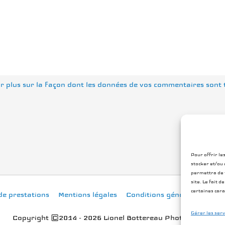
r plus sur la façon dont les données de vos commentaires sont 
Pour offrir le
stocker et/ou 
permettra de t
site. Le fait 
certaines cara
de prestations
Mentions légales
Conditions générales
Poli
Gérer les serv
Copyright ©2014 - 2026 Lionel Bottereau Photographe