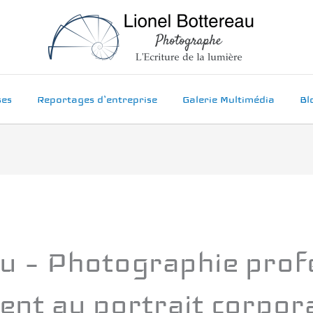
ses
Reportages d’entreprise
Galerie Multimédia
Bl
u – Photographie profe
nt au portrait corpor