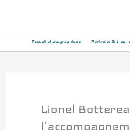
Aller
au
contenu
Accueil photographique
Portraits Entrepri
Lionel Botterea
l’accompagneme