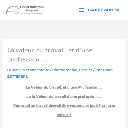
Aller
+33 6 07 24 01 96
au
contenu
La valeur du travail, et d’une
profession …
Laisser un commentaire
/
Photographie
,
Articles
/ Par
Lionel
BOTTEREAU
La Valeur du travail, et d’une Profession …
ou la Valeur du travail d’une profession …
Pourquoi un travail devrait être reconnu et jugé à sa juste
valeur ?