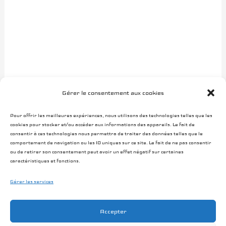
Gérer le consentement aux cookies
Pour offrir les meilleures expériences, nous utilisons des technologies telles que les
Ce site utilise Akismet pour réduire les indésirables.
En savoir plus sur
cookies pour stocker et/ou accéder aux informations des appareils. Le fait de
consentir à ces technologies nous permettra de traiter des données telles que le
la façon dont les données de vos commentaires sont traitées
.
comportement de navigation ou les ID uniques sur ce site. Le fait de ne pas consentir
ou de retirer son consentement peut avoir un effet négatif sur certaines
caractéristiques et fonctions.
Gérer les services
Accepter