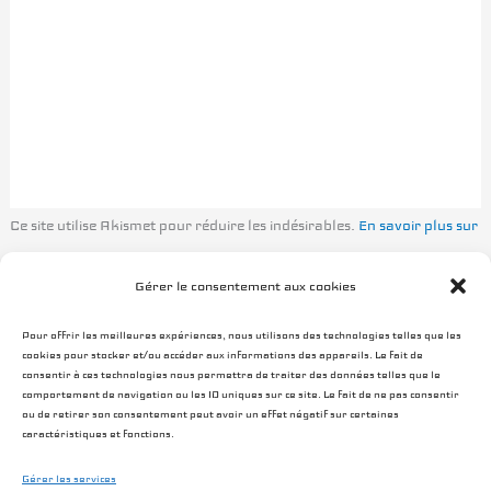
Ce site utilise Akismet pour réduire les indésirables.
En savoir plus sur
la façon dont les données de vos commentaires sont traitées
.
Gérer le consentement aux cookies
Pour offrir les meilleures expériences, nous utilisons des technologies telles que les
cookies pour stocker et/ou accéder aux informations des appareils. Le fait de
consentir à ces technologies nous permettra de traiter des données telles que le
comportement de navigation ou les ID uniques sur ce site. Le fait de ne pas consentir
ou de retirer son consentement peut avoir un effet négatif sur certaines
caractéristiques et fonctions.
Contact
Exemples de prestations
Mentions légales
Gérer les services