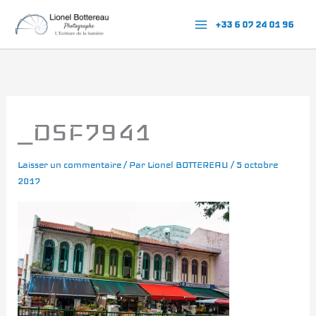
Aller
+33 6 07 24 01 96
au
contenu
_DSF7941
Laisser un commentaire
/ Par
Lionel BOTTEREAU
/
5 octobre
2017