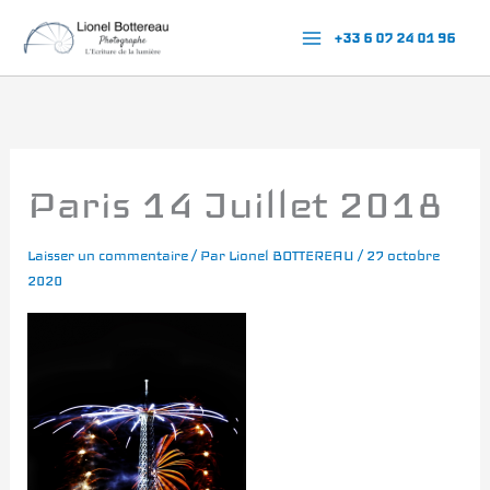
Aller
+33 6 07 24 01 96
au
contenu
Paris 14 Juillet 2018
Laisser un commentaire
/ Par
Lionel BOTTEREAU
/
27 octobre
2020