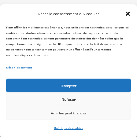
la façon dont les données de vos commentaires sont traitées
.
Gérer le consentement aux cookies
Pour offrir les meilleures expériences, nous utilisons des technologies telles que les
cookies pour stocker et/ou accéder aux informations des appareils. Le fait de
consentir à ces technologies nous permettra de traiter des données telles que le
comportement de navigation ou les ID uniques sur ce site. Le fait de ne pas consentir
ou de retirer son consentement peut avoir un effet négatif sur certaines
caractéristiques et fonctions.
Contact
Exemples de prestations
Mentions légales
Gérer les services
Conditions générales
Politique de cookies (UE)
Accepter
Copyright ©2014 - 2026 Lionel Bottereau Photographe
Refuser
Voir les préférences
Politique de cookies