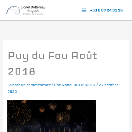
Aller
+33 6 07 24 01 96
au
contenu
Puy du Fou Août
2018
Laisser un commentaire
/ Par
Lionel BOTTEREAU
/
27 octobre
2020