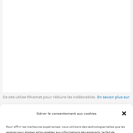
Ce site utilise Akismet pour réduire les indésirables.
En savoir plus sur
la façon dont les données de vos commentaires sont traitées
.
Gérer le consentement aux cookies
Pour offrir les meilleures expériences, nous utilisons des technologies telles que les
cookies pour stocker et/ou accéder aux informations des appareils. Le fait de