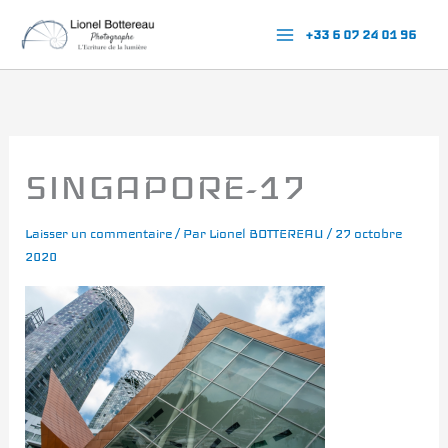
Aller
+33 6 07 24 01 96
au
contenu
SINGAPORE-17
Laisser un commentaire
/ Par
Lionel BOTTEREAU
/
27 octobre
2020