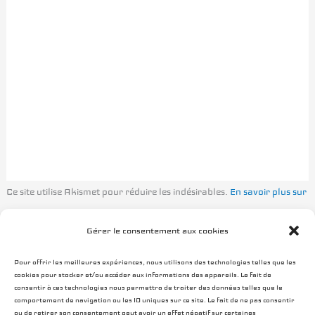
Ce site utilise Akismet pour réduire les indésirables.
En savoir plus sur
la façon dont les données de vos commentaires sont traitées
.
Gérer le consentement aux cookies
Pour offrir les meilleures expériences, nous utilisons des technologies telles que les
cookies pour stocker et/ou accéder aux informations des appareils. Le fait de
consentir à ces technologies nous permettra de traiter des données telles que le
comportement de navigation ou les ID uniques sur ce site. Le fait de ne pas consentir
ou de retirer son consentement peut avoir un effet négatif sur certaines