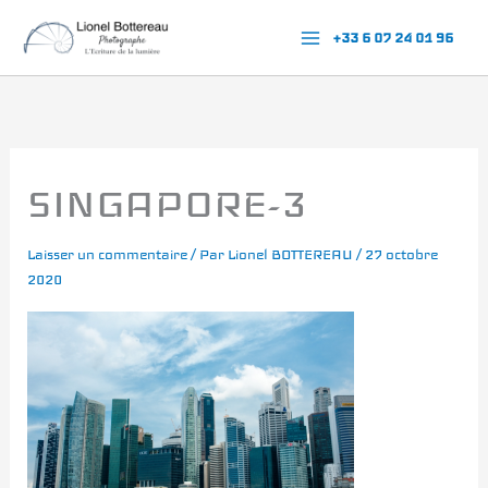
Aller
+33 6 07 24 01 96
au
contenu
SINGAPORE-3
Laisser un commentaire
/ Par
Lionel BOTTEREAU
/
27 octobre
2020