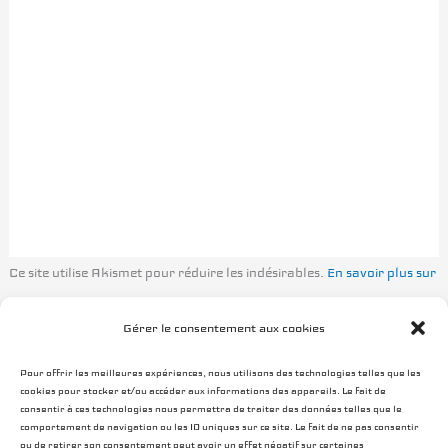
Ce site utilise Akismet pour réduire les indésirables.
En savoir plus sur
la façon dont les données de vos commentaires sont traitées
.
Gérer le consentement aux cookies
Pour offrir les meilleures expériences, nous utilisons des technologies telles que les
cookies pour stocker et/ou accéder aux informations des appareils. Le fait de
consentir à ces technologies nous permettra de traiter des données telles que le
comportement de navigation ou les ID uniques sur ce site. Le fait de ne pas consentir
ou de retirer son consentement peut avoir un effet négatif sur certaines