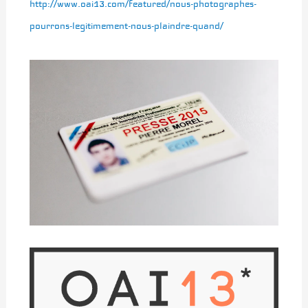
http://www.oai13.com/featured/nous-photographes-
pourrons-legitimement-nous-plaindre-quand/