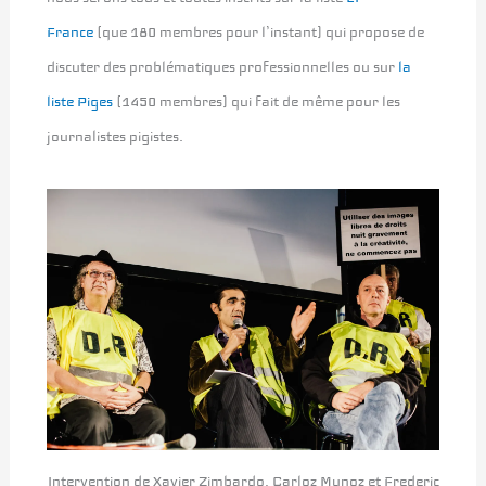
France
(que 180 membres pour l’instant) qui propose de
discuter des problématiques professionnelles ou sur
la
liste Piges
(1450 membres) qui fait de même pour les
journalistes pigistes.
Intervention de Xavier Zimbardo, Carloz Munoz et Frederic