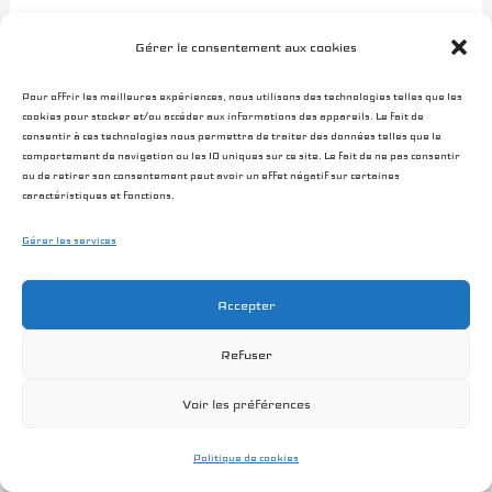
d’entreprise coopérative on créera nos magazines, nos
Gérer le consentement aux cookies
réseaux de diffusion, nos collectifs et nos agences. Les
exemples de réappropriation de nos moyens de
Pour offrir les meilleures expériences, nous utilisons des technologies telles que les
cookies pour stocker et/ou accéder aux informations des appareils. Le fait de
productions et de diffusions ne manquent pas.
consentir à ces technologies nous permettra de traiter des données telles que le
comportement de navigation ou les ID uniques sur ce site. Le fait de ne pas consentir
ou de retirer son consentement peut avoir un effet négatif sur certaines
caractéristiques et fonctions.
Je suis certain que quelqu’un qui applique ces principes
n’aura pas de problèmes à vivre et faire de la
Gérer les services
photographie. Du moins en France, car notre pays offre
Accepter
un marché riche pour notre médium. Nous avons une
société qui soutient la culture avec des droits, des aides et
Refuser
des outils qu’on ne retrouve pas ailleurs. C’est une chance
Voir les préférences
extraordinaire dont il faut se saisir et qu’il ne faut pas
gâcher. Pour sortir de notre position de victime, il faut
Politique de cookies
nous reconsidérer. Si vous faites tout cela et que ça ne