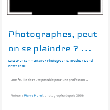
Photographes,
Photographes, peut-
peut-
on
on se plaindre ? …
se
plaindre
Laisser un commentaire
/
Photographie
,
Articles
/
Lionel
?
BOTTEREAU
…
Une feuille de route possible pour une profession …
Auteur :
Pierre Morel
, photographe depuis 2008