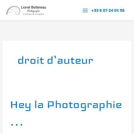
Aller
+33 6 07 24 01 96
au
contenu
droit d’auteur
Hey
Hey la Photographie
la
Photographie
…
…