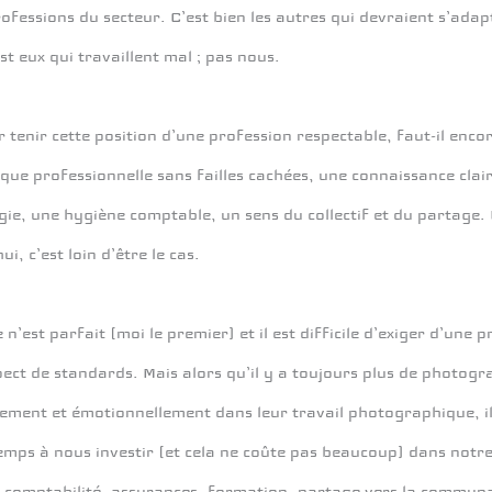
ofessions du secteur. C’est bien les autres qui devraient s’adapt
st eux qui travaillent mal ; pas nous.
 tenir cette position d’une profession respectable, faut-il en
que professionnelle sans failles cachées, une connaissance clair
ie, une hygiène comptable, un sens du collectif et du partage. 
i, c’est loin d’être le cas.
n’est parfait (moi le premier) et il est difficile d’exiger d’une
ect de standards. Mais alors qu’il y a toujours plus de photogr
ement et émotionnellement dans leur travail photographique, il
emps à nous investir (et cela ne coûte pas beaucoup) dans notre 
, comptabilité, assurances, formation, partage vers la commun