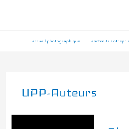
Aller
au
contenu
Accueil photographique
Portraits Entrepri
UPP-Auteurs
Photograp