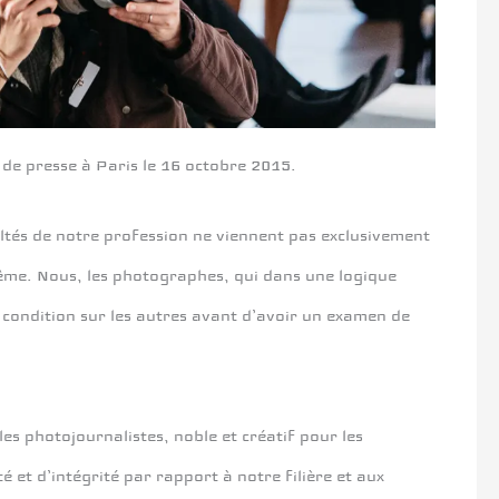
 de presse à Paris le 16 octobre 2015.
icultés de notre profession ne viennent pas exclusivement
même. Nous, les photographes, qui dans une logique
 condition sur les autres avant d’avoir un examen de
les photojournalistes, noble et créatif pour les
et d’intégrité par rapport à notre filière et aux