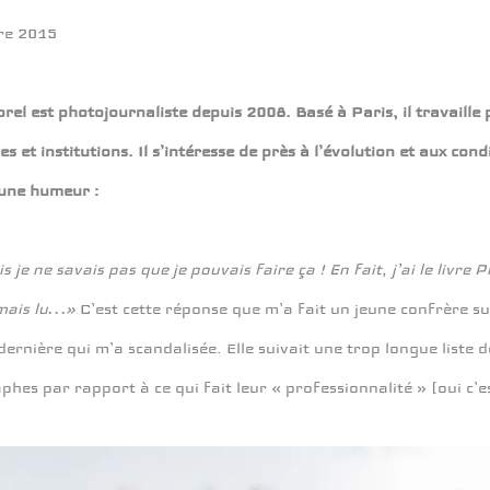
re 2015
rel est photojournaliste depuis 2008. Basé à Paris, il travail
es et institutions. Il s’intéresse de près à l’évolution et aux con
une humeur :
s je ne savais pas que je pouvais faire ça ! En fait, j’ai le liv
amais lu…»
C’est cette réponse que m’a fait un jeune confrère su
ernière qui m’a scandalisée. Elle suivait une trop longue liste
hes par rapport à ce qui fait leur « professionnalité » (oui c’