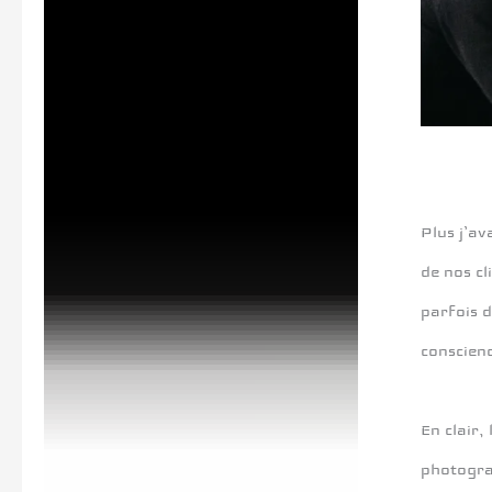
Plus j’av
de nos cl
parfois d
conscienc
En clair,
photograp