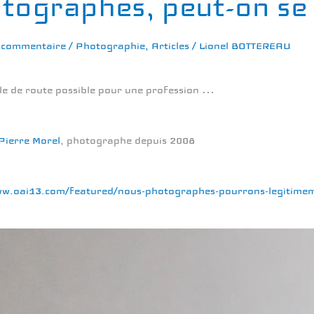
tographes, peut-on se
n commentaire
/
Photographie
,
Articles
/
Lionel BOTTEREAU
lle de route possible pour une profession …
Pierre Morel
, photographe depuis 2008
ww.oai13.com/featured/nous-photographes-pourrons-legitimem