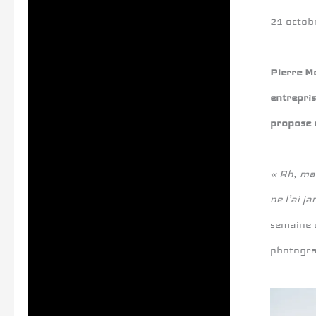
21 octob
Pierre Mo
entrepris
propose 
« Ah, mai
ne l’ai j
semaine d
photograp