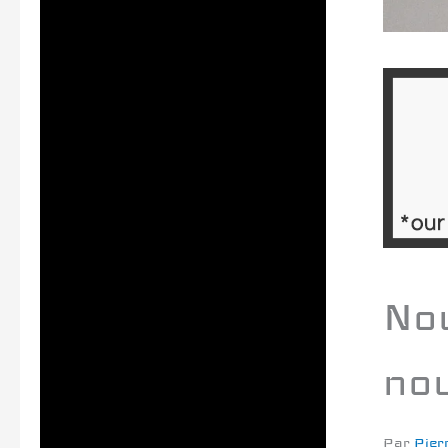
Nou
no
Par
Pier