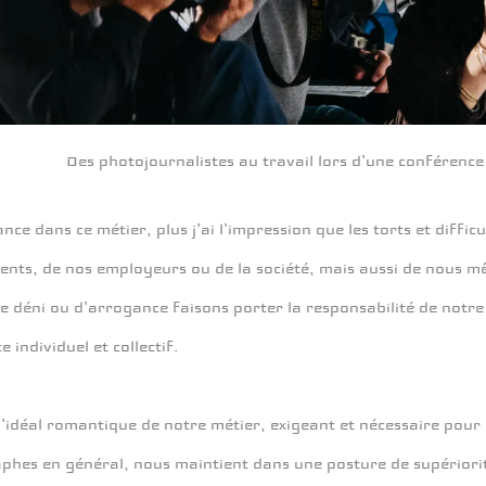
Des photojournalistes au travail lors d’une conférence
ance dans ce métier, plus j’ai l’impression que les torts et diff
ients, de nos employeurs ou de la société, mais aussi de nous 
e déni ou d’arrogance faisons porter la responsabilité de notre
e individuel et collectif.
 l’idéal romantique de notre métier, exigeant et nécessaire pour 
hes en général, nous maintient dans une posture de supériorité 