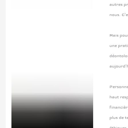
autres pr
nous. C’e
Mais pour
une prati
déontolog
aujourd’hu
Personne 
haut resp
financièr
plus de t
éthiques