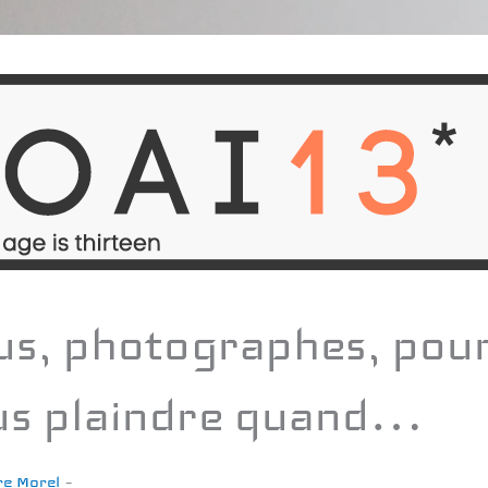
s, photographes, pou
us plaindre quand…
re Morel
–