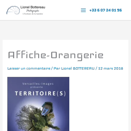
Aller
+33 6 07 24 01 96
au
contenu
Affiche-Orangerie
Laisser un commentaire
/ Par
Lionel BOTTEREAU
/
12 mars 2018